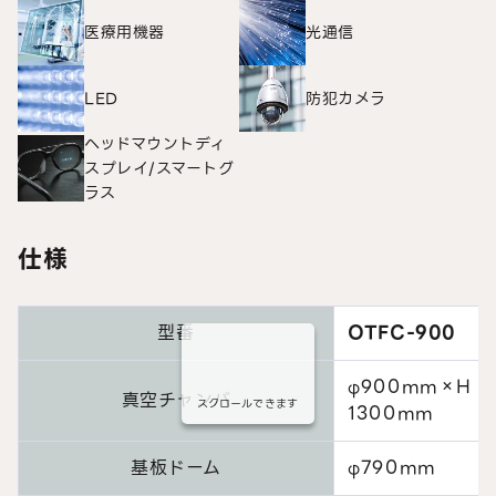
医療用機器
光通信
LED
防犯カメラ
ヘッドマウントディ
スプレイ/スマートグ
ラス
仕様
型番
OTFC-900
φ900mm×H
真空チャンバ
スクロールできます
1300mm
基板ドーム
φ790mm