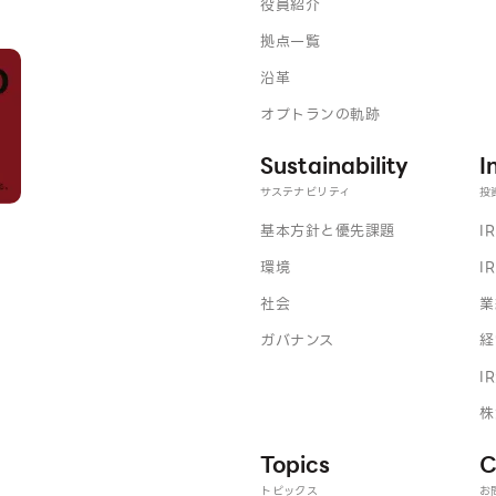
役員紹介
拠点一覧
沿革
オプトランの軌跡
Sustainability
I
サステナビリティ
投
基本方針と優先課題
I
環境
I
社会
業
ガバナンス
経
I
株
Topics
C
トピックス
お